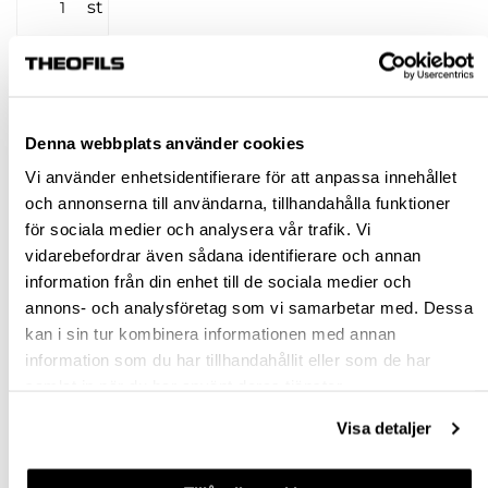
st
KÖP
Jönköping huvudlager
Finns i lager online
Denna webbplats använder cookies
Jönköping butik
Slut i lager
Vi använder enhetsidentifierare för att anpassa innehållet
Malmö butik
Finns i lager
och annonserna till användarna, tillhandahålla funktioner
för sociala medier och analysera vår trafik. Vi
Stockholm butik
Finns i lager
vidarebefordrar även sådana identifierare och annan
Snabba leveranser
information från din enhet till de sociala medier och
Hämta i butik
annons- och analysföretag som vi samarbetar med. Dessa
kan i sin tur kombinera informationen med annan
Ledande leverantör i Sverige
information som du har tillhandahållit eller som de har
samlat in när du har använt deras tjänster.
BESKRIVNING
Visa detaljer
SPECIFIKATION