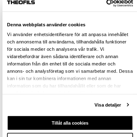
Rensa val
Denna webbplats använder cookies
st
Vi använder enhetsidentifierare för att anpassa innehållet
och annonserna till användarna, tillhandahålla funktioner
VÄLJ VARIANT
för sociala medier och analysera vår trafik. Vi
vidarebefordrar även sådana identifierare och annan
information från din enhet till de sociala medier och
Snabba leveranser
annons- och analysföretag som vi samarbetar med. Dessa
Hämta i butik
kan i sin tur kombinera informationen med annan
Ledande leverantör i Sverige
information som du har tillhandahållit eller som de har
samlat in när du har använt deras tjänster.
BESKRIVNING
Visa detaljer
FRÅGA OM PRODUKT
Tillåt alla cookies
RECENSIONER