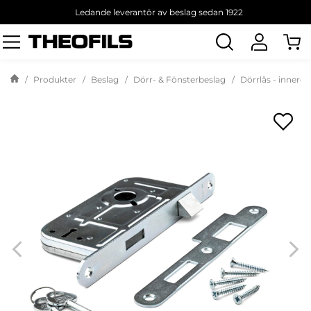
Ledande leverantör av beslag sedan 1922
Sök
produkt
Produkter
Beslag
Dörr- & Fönsterbeslag
Dörrlås - innerdö