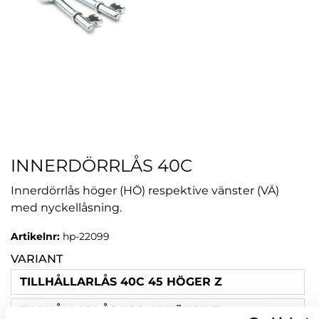
INNERDÖRRLÅS 40C
Innerdörrlås höger (HÖ) respektive vänster (VÄ)
med nyckellåsning.
Artikelnr:
hp-22099
VARIANT
TILLHÅLLARLÅS 40C 45 HÖGER Z
TILLHÅLLARLÅS 40C 45 VÄNST. Z