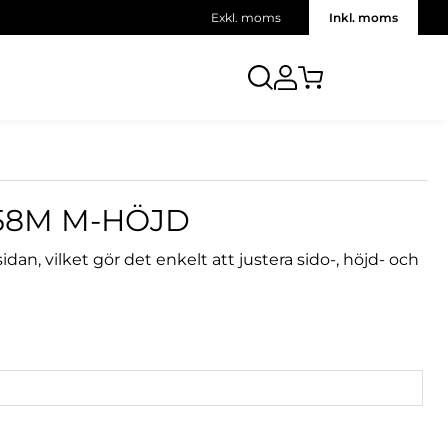
Exkl. moms
Inkl. moms
358M M-HÖJD
dan, vilket gör det enkelt att justera sido-, höjd- och