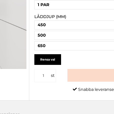
1 PAR
LÅDDJUP (MM)
450
500
650
Rensa val
st
Snabba leveranse