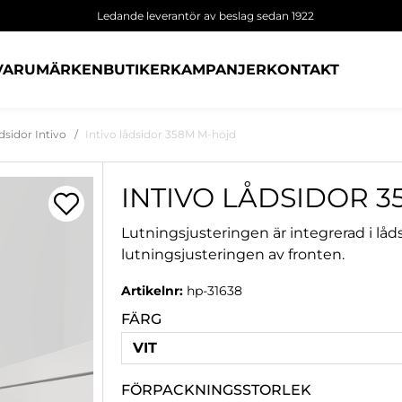
Ledande leverantör av beslag sedan 1922
VARUMÄRKEN
BUTIKER
KAMPANJER
KONTAKT
dsidor Intivo
Intivo lådsidor 358M M-höjd
INTIVO LÅDSIDOR 
Lutningsjusteringen är integrerad i lådsi
lutningsjusteringen av fronten.
Artikelnr:
hp-31638
FÄRG
VIT
FÖRPACKNINGSSTORLEK