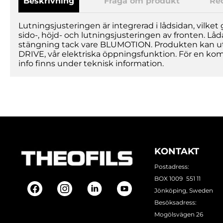
Beskrivning
Fråga om produkt
Re
Lutningsjusteringen är integrerad i lådsidan, vilket 
sido-, höjd- och lutningsjusteringen av fronten. Lå
stängning tack vare BLUMOTION. Produkten kan 
DRIVE, vår elektriska öppningsfunktion. För en komp
info finns under teknisk information.
KONTAKT
Postadress:
BOX 1009 551 11
Jönköping, Sweden
Besöksadress:
Mogölsvägen 26