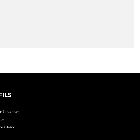
FILS
 hållbarhet
ker
umärken