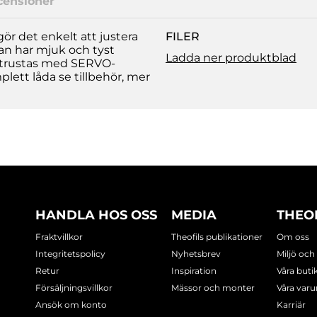
censioner
gör det enkelt att justera
FILER
dan har mjuk och tyst
Ladda ner produktblad
utrustas med SERVO-
lett låda se tillbehör, mer
HANDLA HOS OSS
MEDIA
THEO
Fraktvillkor
Theofils publikationer
Om oss
Integritetspolicy
Nyhetsbrev
Miljö och
Retur
Inspiration
Våra buti
Försäljningsvillkor
Mässor och monter
Våra var
Ansök om konto
Karriär