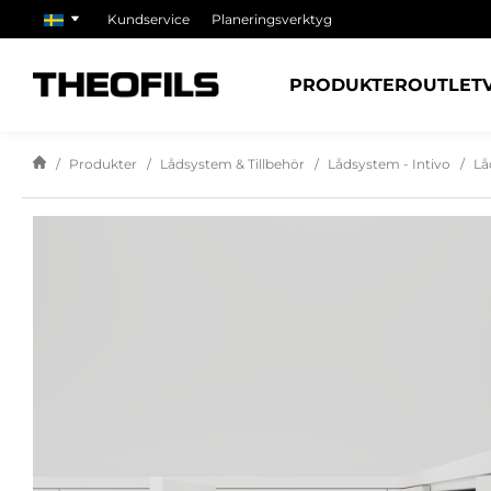
Kundservice
Planeringsverktyg
PRODUKTER
OUTLET
Produkter
Lådsystem & Tillbehör
Lådsystem - Intivo
Lå