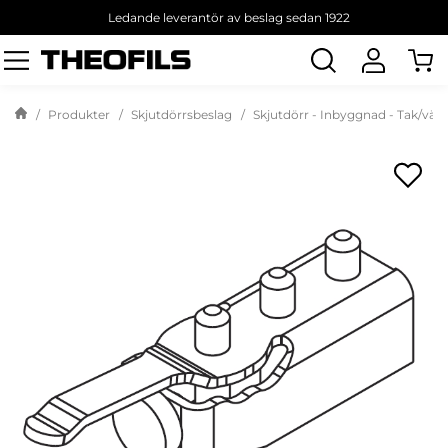
Ledande leverantör av beslag sedan 1922
Sök
produkt
Produkter
Skjutdörrsbeslag
Skjutdörr - Inbyggnad - Tak/väg