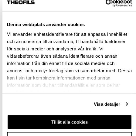
Rensa val
Denna webbplats använder cookies
st
Vi använder enhetsidentifierare för att anpassa innehållet
och annonserna till användarna, tillhandahålla funktioner
VÄLJ VARIANT
för sociala medier och analysera vår trafik. Vi
vidarebefordrar även sådana identifierare och annan
information från din enhet till de sociala medier och
Snabba leveranser
annons- och analysföretag som vi samarbetar med. Dessa
Hämta i butik
kan i sin tur kombinera informationen med annan
Ledande leverantör i Sverige
information som du har tillhandahållit eller som de har
samlat in när du har använt deras tjänster.
BESKRIVNING
Visa detaljer
FRÅGA OM PRODUKT
Tillåt alla cookies
RECENSIONER