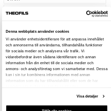
VIT
GRÅ
Denna webbplats använder cookies
Rensa val
Vi använder enhetsidentifierare för att anpassa innehållet
och annonserna till användarna, tillhandahålla funktioner
st
för sociala medier och analysera vår trafik. Vi
vidarebefordrar även sådana identifierare och annan
VÄLJ VARIANT
information från din enhet till de sociala medier och
annons- och analysföretag som vi samarbetar med. Dessa
Snabba leveranser
kan i sin tur kombinera informationen med annan
Hämta i butik
information som du har tillhandahållit eller som de har
Ledande leverantör i Sverige
samlat in när du har använt deras tjänster.
Visa detaljer
BESKRIVNING
Tillåt alla cookies