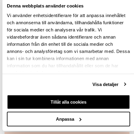
ANTAL KÄRL (STORA 12L / SMÅ 7L)
Denna webbplats använder cookies
Vi använder enhetsidentifierare för att anpassa innehållet
0/1
och annonserna till användarna, tillhandahålla funktioner
0/2
för sociala medier och analysera vår trafik. Vi
vidarebefordrar även sådana identifierare och annan
0/3
information från din enhet till de sociala medier och
annons- och analysföretag som vi samarbetar med. Dessa
0/4
kan i sin tur kombinera informationen med annan
1/2
information som du har tillhandahållit eller som de har
samlat in när du har använt deras tjänster.
1/4
Visa detaljer
2/2
Tillåt alla cookies
Rensa val
Anpassa
st