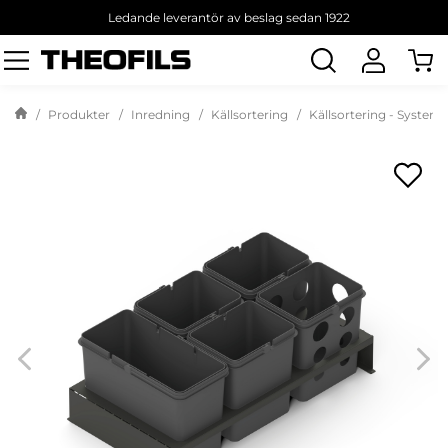
Ledande leverantör av beslag sedan 1922
Sök
produkt
Produkter
Inredning
Källsortering
Källsortering - System