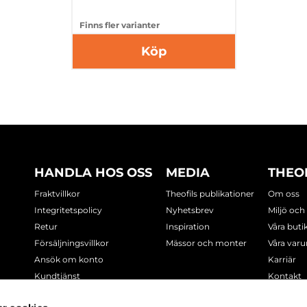
Finns fler varianter
Köp
HANDLA HOS OSS
MEDIA
THEO
Fraktvillkor
Theofils publikationer
Om oss
Integritetspolicy
Nyhetsbrev
Miljö och
Retur
Inspiration
Våra buti
Försäljningsvillkor
Mässor och monter
Våra var
Ansök om konto
Karriär
Kundtjänst
Kontakt
Cookie-policy