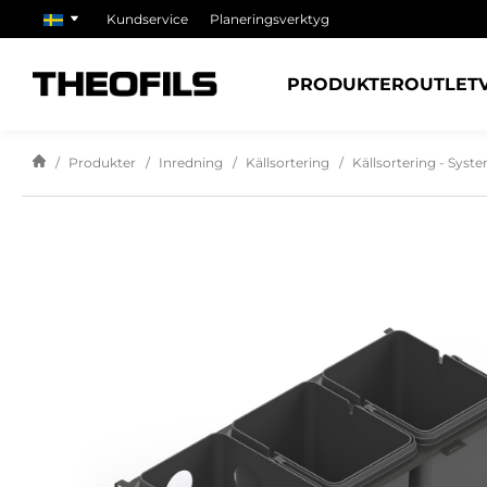
Kundservice
Planeringsverktyg
PRODUKTER
OUTLET
Produkter
Inredning
Källsortering
Källsortering - Syst