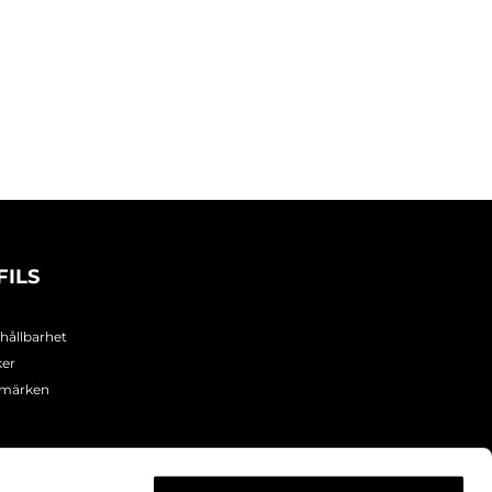
FILS
 hållbarhet
ker
umärken