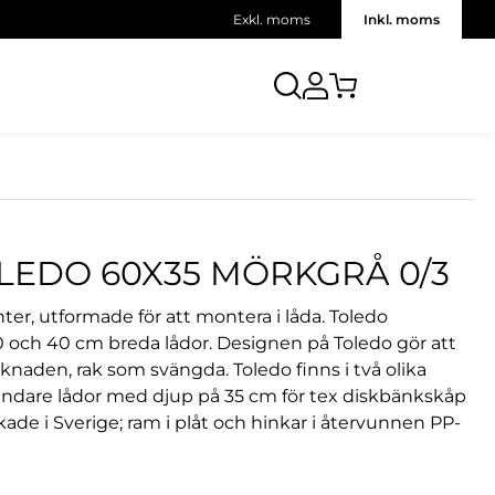
Exkl. moms
Inkl. moms
LEDO 60X35 MÖRKGRÅ 0/3
nter, utformade för att montera i låda. Toledo
60 och 40 cm breda lådor. Designen på Toledo gör att
rknaden, rak som svängda. Toledo finns i två olika
rundare lådor med djup på 35 cm för tex diskbänkskåp
kade i Sverige; ram i plåt och hinkar i återvunnen PP-