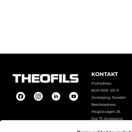
KONTAKT
Postadress:
BOX 1009 551 11
Jönköping, Sweden
Besöksadress:
Mogölsvägen 26
554 75 Jönköping
Tel:
+46 (0)10-178 13 00