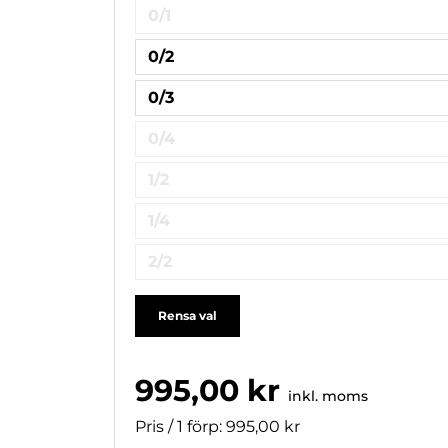
0/1
0/2
0/3
0/4
1/2
1/4
2/2
Rensa val
995,00 kr
inkl. moms
Pris / 1 förp: 995,00 kr