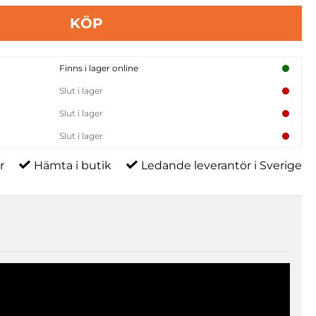
KÖP
Finns i lager online
Slut i lager
Slut i lager
Slut i lager
r
Hämta i butik
Ledande leverantör i Sverige