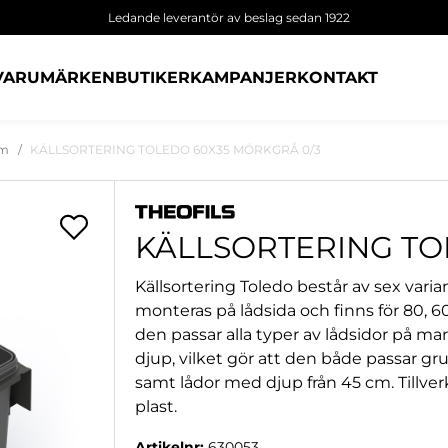
Ledande leverantör av beslag sedan 1922
VARUMÄRKEN
BUTIKER
KAMPANJER
KONTAKT
em
KÄLLSORTERING TOLEDO 60X35 MÖRKGRÅ 0/3
KÄLLSORTERING TO
Källsortering Toledo består av sex varia
monteras på lådsida och finns för 80, 
den passar alla typer av lådsidor på ma
djup, vilket gör att den både passar g
samt lådor med djup från 45 cm. Tillver
plast.
Artikelnr:
630053