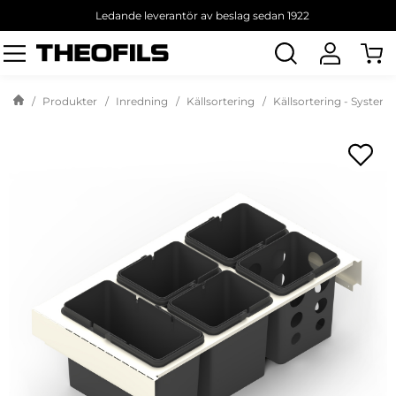
Ledande leverantör av beslag sedan 1922
Sök
produkt
Produkter
Inredning
Källsortering
Källsortering - System