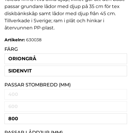
passar grundare lådor med djup på 35 cm för tex
diskbänkskåp samt lådor med djup från 45 cm.
Tillverkade i Sverige; ram i plåt och hinkar i
återvunnen PP-plast.
Artikelnr:
630038
FÄRG
ORIONGRÅ
SIDENVIT
PASSAR STOMBREDD (MM)
400
600
800
PASSAR LÅDDJUP (MM)