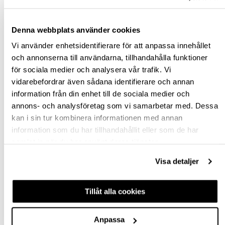
Rensa val
Denna webbplats använder cookies
1 695,00 kr
inkl. moms
Vi använder enhetsidentifierare för att anpassa innehållet
Pris / 1 förp: 1 695,00 kr
och annonserna till användarna, tillhandahålla funktioner
för sociala medier och analysera vår trafik. Vi
vidarebefordrar även sådana identifierare och annan
förp
information från din enhet till de sociala medier och
annons- och analysföretag som vi samarbetar med. Dessa
KÖP
kan i sin tur kombinera informationen med annan
information som du har tillhandahållit eller som de har
samlat in när du har använt deras tjänster.
Jönköping huvudlager
Finns i lager online
Jönköping butik
Slut i lager
Visa detaljer
Malmö butik
Slut i lager
Stockholm butik
Slut i lager
Tillåt alla cookies
Snabba leveranser
Anpassa
Hämta i butik