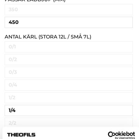
350
450
ANTAL KÄRL (STORA 12L / SMÅ 7L)
0/1
0/2
0/3
0/4
1/2
1/4
2/2