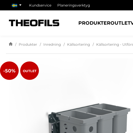
Kundservice
Planeringsverktyg
PRODUKTER
OUTLET
Produkter
Inredning
Källsortering
Källsortering - Utför
-50%
OUTLET