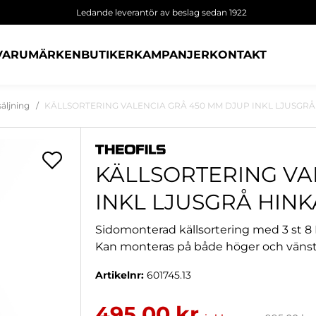
Ledande leverantör av beslag sedan 1922
VARUMÄRKEN
BUTIKER
KAMPANJER
KONTAKT
säljning
KÄLLSORTERING VALENCIA GRÅ 450 MM DJUP INKL LJUSGR
KÄLLSORTERING VA
INKL LJUSGRÅ HIN
Sidomonterad källsortering med 3 st 8 
Kan monteras på både höger och vänste
Artikelnr:
601745.13
495,00 kr