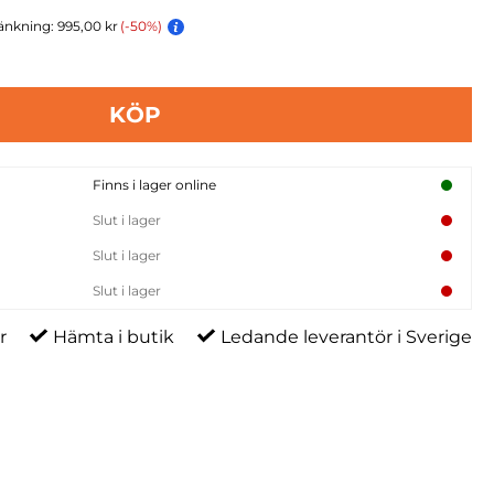
änkning: 995,00 kr
(-50%)
KÖP
Finns i lager online
Slut i lager
Slut i lager
Slut i lager
r
Hämta i butik
Ledande leverantör i Sverige