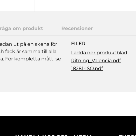
råga om produkt
Recensioner
FILER
edan ut på en skena för
h fack är samma till alla
Ladda ner produktblad
era. För kompletta mått, se
Ritning_Valencia.pdf
18281-ISO.pdf