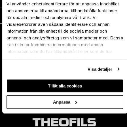
MEDIA
Vi använder enhetsidentifierare för att anpassa innehållet
och annonserna till användarna, tillhandahålla funktioner
THEOFILS
för sociala medier och analysera vår trafik. Vi
vidarebefordrar även sådana identifierare och annan
KONTAKT
information från din enhet till de sociala medier och
annons- och analysföretag som vi samarbetar med. Dessa
Postadress:
kan i sin tur kombinera informationen med annan
BOX 1009 551 11
information som du har tillhandahållit eller som de har
Jönköping, Sweden
samlat in när du har använt deras tjänster.
Besöksadress:
Mogölsvägen 26
Visa detaljer
554 75 Jönköping
Tel:
+46 (0)10-178 13 00
Epost:
info@theofils.se
Tillåt alla cookies
Org. nr 556154-8925
Bankgironummer 835-7378
Anpassa