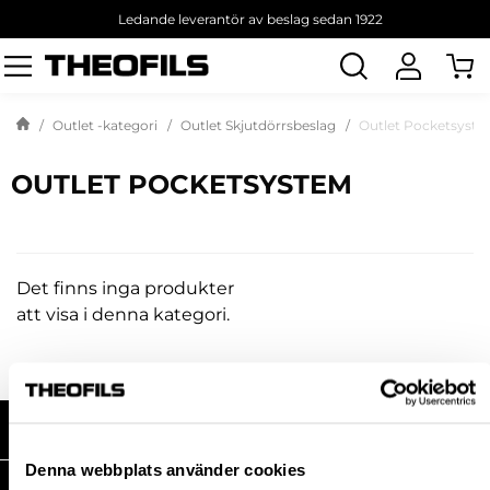
Ledande leverantör av beslag sedan 1922
Sök
produkt
Outlet -kategori
Outlet Skjutdörrsbeslag
Outlet Pocketsyst
OUTLET POCKETSYSTEM
Det finns inga produkter
att visa i denna kategori.
HANDLA HOS OSS
Denna webbplats använder cookies