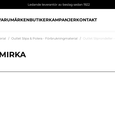
Ledande leverantör av beslag sedan 1922
VARUMÄRKEN
BUTIKER
KAMPANJER
KONTAKT
rial
Outlet Slipa & Polera - Förbrukningmaterial
Outlet Sliprondeller
 MIRKA