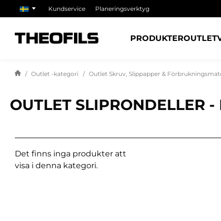
Kundservice
Planeringsverktyg
PRODUKTER
OUTLET
Outlet -kategori
Outlet Skruv, Slippapper & Förbrukningsmate
OUTLET SLIPRONDELLER -
Det finns inga produkter att
visa i denna kategori.