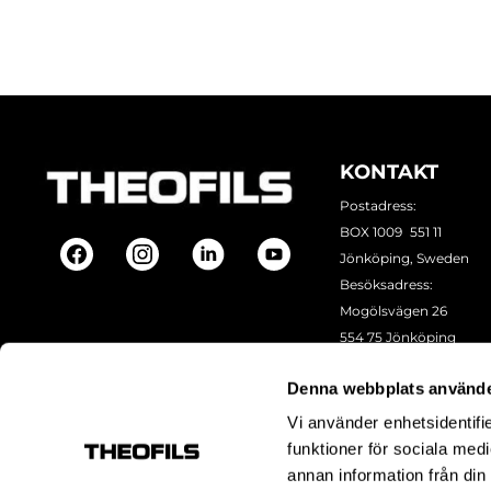
KONTAKT
Postadress:
BOX 1009 551 11
Jönköping, Sweden
Besöksadress:
Mogölsvägen 26
554 75 Jönköping
Tel:
+46 (0)10-178 13 00
Denna webbplats använde
Epost:
info@theofils.se
Org. nr 556154-8925
Vi använder enhetsidentifie
Bankgironummer 835
funktioner för sociala medi
annan information från din