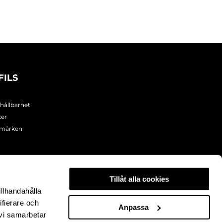
FILS
 hållbarhet
ker
umärken
Tillåt alla cookies
illhandahålla
ifierare och
Anpassa
 vi samarbetar