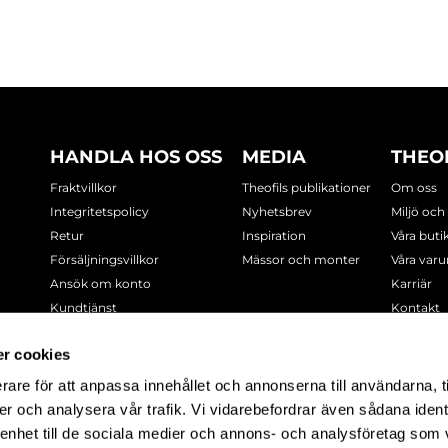
HANDLA HOS OSS
MEDIA
THEO
Fraktvillkor
Theofils publikationer
Om oss
Integritetspolicy
Nyhetsbrev
Miljö och
Retur
Inspiration
Våra buti
Försäljningsvillkor
Mässor och monter
Våra var
Ansök om konto
Karriär
Kundtjänst
Kontakt
Cookie-policy
r cookies
rare för att anpassa innehållet och annonserna till användarna, t
-7378
er och analysera vår trafik. Vi vidarebefordrar även sådana ident
 enhet till de sociala medier och annons- och analysföretag som