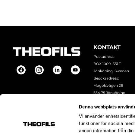
KONTAKT
Postadress:
BOX 1009 551 11
Jönköping, Sweden
Besöksadress:
Mogölsvägen 26
554 75 Jönköping
Tel:
+46 (0)10-178 13 00
Denna webbplats använde
Epost:
info@theofils.se
Org. nr 556154-8925
Vi använder enhetsidentifie
Bankgironummer 835
funktioner för sociala medi
annan information från din