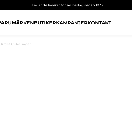
Ledande leverantör av beslag sedan 1922
VARUMÄRKEN
BUTIKER
KAMPANJER
KONTAKT
Outlet Cirkelsågar