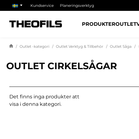
Kundservice
Planeringsverktyg
PRODUKTER
OUTLET
Outlet -kategori
Outlet Verktyg & Tillbehör
Outlet Såga
OUTLET CIRKELSÅGAR
Det finns inga produkter att
visa i denna kategori.