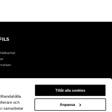
FILS
 hållbarhet
ker
umärken
Tillåt alla cookies
illhandahålla
ifierare och
Anpassa
 vi samarbetar