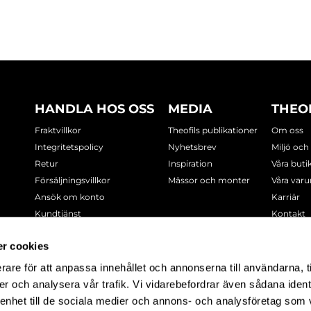
HANDLA HOS OSS
MEDIA
THEO
Fraktvillkor
Theofils publikationer
Om oss
Integritetspolicy
Nyhetsbrev
Miljö och
Retur
Inspiration
Våra buti
Försäljningsvillkor
Mässor och monter
Våra var
Ansök om konto
Karriär
Kundtjänst
Kontakt
Cookie-policy
r cookies
rare för att anpassa innehållet och annonserna till användarna, t
-7378
er och analysera vår trafik. Vi vidarebefordrar även sådana ident
 enhet till de sociala medier och annons- och analysföretag som