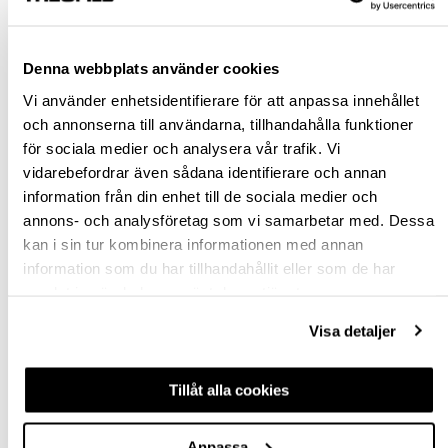
Rensa val
Denna webbplats använder cookies
st
Vi använder enhetsidentifierare för att anpassa innehållet
och annonserna till användarna, tillhandahålla funktioner
VÄLJ VARIANT
för sociala medier och analysera vår trafik. Vi
vidarebefordrar även sådana identifierare och annan
Snabba leveranser
information från din enhet till de sociala medier och
Hämta i butik
annons- och analysföretag som vi samarbetar med. Dessa
Ledande leverantör i Sverige
kan i sin tur kombinera informationen med annan
information som du har tillhandahållit eller som de har
samlat in när du har använt deras tjänster.
BESKRIVNING
Visa detaljer
FRÅGA OM PRODUKT
Tillåt alla cookies
RECENSIONER
Anpassa