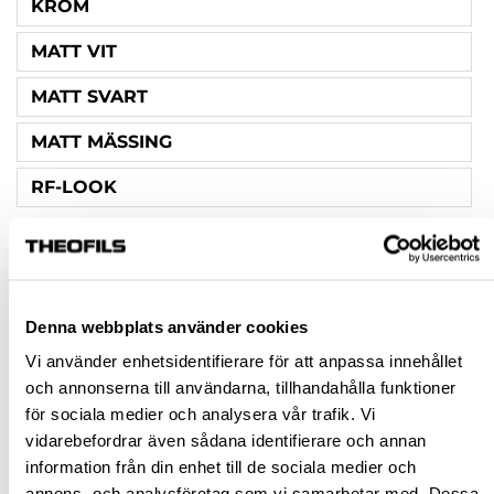
KROM
MATT VIT
MATT SVART
MATT MÄSSING
RF-LOOK
HÖJD (MM)
24
25
Denna webbplats använder cookies
Vi använder enhetsidentifierare för att anpassa innehållet
SKRUV INGÅR
och annonserna till användarna, tillhandahålla funktioner
NEJ
för sociala medier och analysera vår trafik. Vi
vidarebefordrar även sådana identifierare och annan
1ST M4X22 & 1ST M4X25
information från din enhet till de sociala medier och
annons- och analysföretag som vi samarbetar med. Dessa