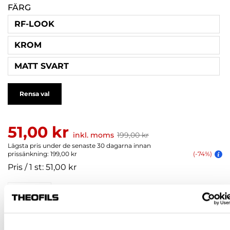
FÄRG
RF-LOOK
KROM
MATT SVART
Rensa val
51,00 kr
inkl. moms
199,00 kr
Lägsta pris under de senaste 30 dagarna innan
prissänkning: 199,00 kr
(-74%)
Pris / 1 st: 51,00 kr
st
KÖP