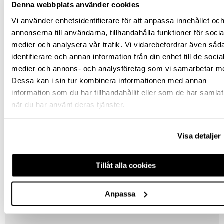
Denna webbplats använder cookies
Vi använder enhetsidentifierare för att anpassa innehållet oc
Jönköping huvudlager
Finns i lager online
annonserna till användarna, tillhandahålla funktioner för socia
Jönköping butik
Slut i lager
medier och analysera vår trafik. Vi vidarebefordrar även såd
Malmö butik
Slut i lager
identifierare och annan information från din enhet till de socia
medier och annons- och analysföretag som vi samarbetar m
Stockholm butik
Slut i lager
Dessa kan i sin tur kombinera informationen med annan
Snabba leveranser
information som du har tillhandahållit eller som de har samlat
Hämta i butik
när du har använt deras tjänster.
Ledande leverantör i Sverige
Visa detaljer
BESKRIVNING
Tillåt alla cookies
SPECIFIKATION
Anpassa
FRÅGA OM PRODUKT