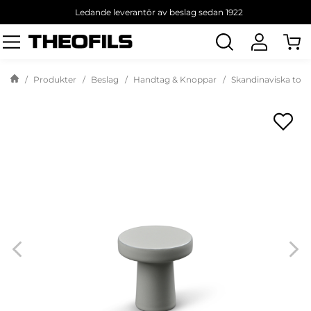
Ledande leverantör av beslag sedan 1922
Sök
produkt
Produkter
Beslag
Handtag & Knoppar
Skandinaviska tone