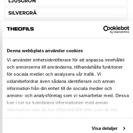
LJUSGRÖN
SILVERGRÅ
SIDENGRÅ
DIAMETER KNOPP (MM)
25
Denna webbplats använder cookies
Vi använder enhetsidentifierare för att anpassa innehållet
Rensa val
och annonserna till användarna, tillhandahålla funktioner
för sociala medier och analysera vår trafik. Vi
vidarebefordrar även sådana identifierare och annan
st
information från din enhet till de sociala medier och
annons- och analysföretag som vi samarbetar med. Dessa
VÄLJ VARIANT
kan i sin tur kombinera informationen med annan
information som du har tillhandahållit eller som de har
Snabba leveranser
samlat in när du har använt deras tjänster.
Hämta i butik
Visa detaljer
Ledande leverantör i Sverige