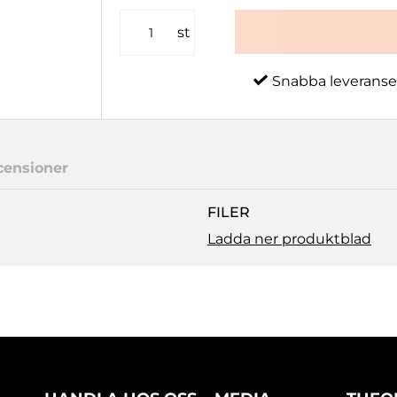
st
Snabba leveranse
censioner
FILER
Ladda ner produktblad