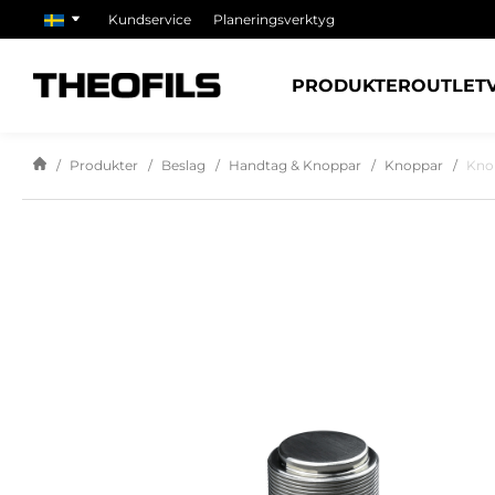
Kundservice
Planeringsverktyg
PRODUKTER
OUTLET
Produkter
Beslag
Handtag & Knoppar
Knoppar
Kno