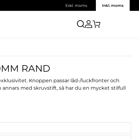
Exkl. moms
Inkl. moms
20MM RAND
xklusivitet. Knoppen passar låd-/luckfronter och
annars med skruvstift, så har du en mycket stilfull