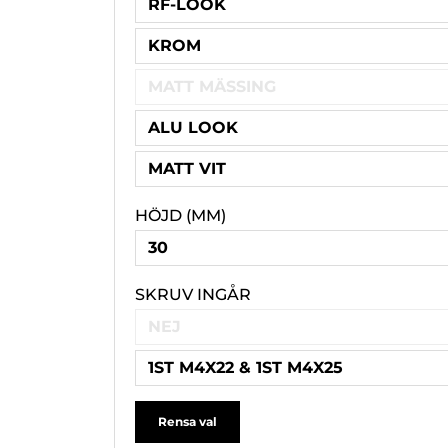
RF-LOOK
KROM
MATT MÄSSING
ALU LOOK
MATT VIT
HÖJD (MM)
30
SKRUV INGÅR
NEJ
1ST M4X22 & 1ST M4X25
Rensa val