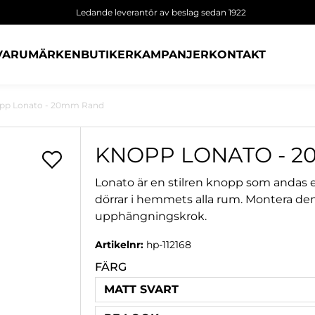
Ledande leverantör av beslag sedan 1922
VARUMÄRKEN
BUTIKER
KAMPANJER
KONTAKT
pp Lonato - 20mm Rand
KNOPP LONATO - 
Lonato är en stilren knopp som andas e
dörrar i hemmets alla rum. Montera den 
upphängningskrok.
Artikelnr:
hp-112168
FÄRG
MATT SVART