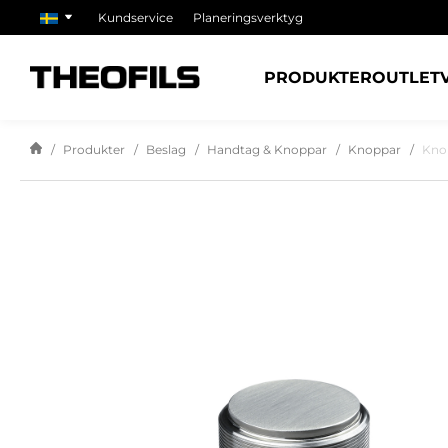
Kundservice
Planeringsverktyg
PRODUKTER
OUTLET
Produkter
Beslag
Handtag & Knoppar
Knoppar
Kno