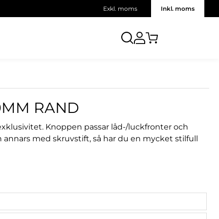
Exkl. moms
Inkl. moms
30MM RAND
xklusivitet. Knoppen passar låd-/luckfronter och
annars med skruvstift, så har du en mycket stilfull