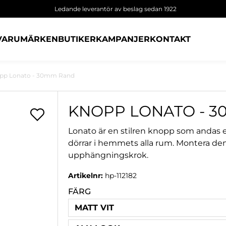
Ledande leverantör av beslag sedan 1922
VARUMÄRKEN
BUTIKER
KAMPANJER
KONTAKT
pp Lonato - 30mm Rand
KNOPP LONATO - 
Lonato är en stilren knopp som andas e
dörrar i hemmets alla rum. Montera den 
upphängningskrok.
Artikelnr:
hp-112182
FÄRG
MATT VIT