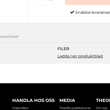
Snabba leveranse
censioner
FILER
Ladda ner produktblad
HANDLA HOS OSS
MEDIA
THEO
Fraktvillkor
Theofils publikationer
Om oss