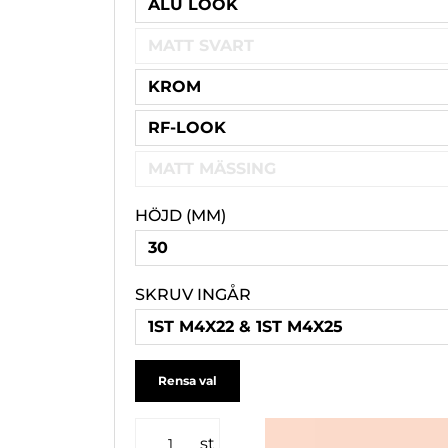
ALU LOOK
MATT SVART
KROM
RF-LOOK
MATT MÄSSING
HÖJD (MM)
30
SKRUV INGÅR
1ST M4X22 & 1ST M4X25
Rensa val
st