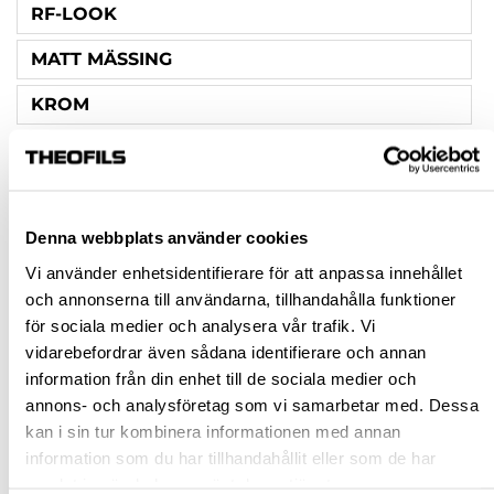
RF-LOOK
MATT MÄSSING
KROM
HÖJD (MM)
23
Denna webbplats använder cookies
SKRUV INGÅR
Vi använder enhetsidentifierare för att anpassa innehållet
1ST M4X22 & 1ST M4X25
och annonserna till användarna, tillhandahålla funktioner
för sociala medier och analysera vår trafik. Vi
Rensa val
vidarebefordrar även sådana identifierare och annan
information från din enhet till de sociala medier och
annons- och analysföretag som vi samarbetar med. Dessa
st
kan i sin tur kombinera informationen med annan
information som du har tillhandahållit eller som de har
VÄLJ VARIANT
samlat in när du har använt deras tjänster.