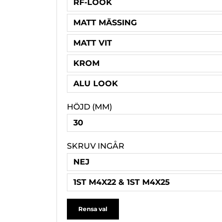
RF-LOOK
MATT MÄSSING
MATT VIT
KROM
ALU LOOK
HÖJD (MM)
30
SKRUV INGÅR
NEJ
1ST M4X22 & 1ST M4X25
Rensa val