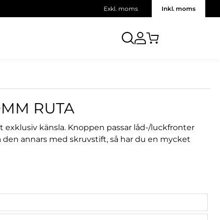
Exkl. moms
Inkl. moms
30MM RUTA
 exklusiv känsla. Knoppen passar låd-/luckfronter
a den annars med skruvstift, så har du en mycket