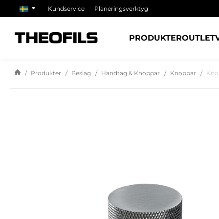
Kundservice
Planeringsverktyg
PRODUKTER
OUTLET
Produkter
Beslag
Handtag & Knoppar
Knoppar
Kno