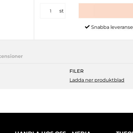
st
Snabba leveranse
censioner
FILER
Ladda ner produktblad