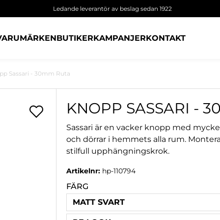
Ledande leverantör av beslag sedan 1922
VARUMÄRKEN
BUTIKER
KAMPANJER
KONTAKT
pp Sassari - 30mm Ruta
KNOPP SASSARI - 
Sassari är en vacker knopp med mycket
och dörrar i hemmets alla rum. Monter
stilfull upphängningskrok.
Artikelnr:
hp-110794
FÄRG
MATT SVART