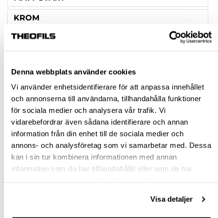
KROM
RF-LOOK
MATT VIT
Denna webbplats använder cookies
Rensa val
Vi använder enhetsidentifierare för att anpassa innehållet
och annonserna till användarna, tillhandahålla funktioner
för sociala medier och analysera vår trafik. Vi
st
vidarebefordrar även sådana identifierare och annan
information från din enhet till de sociala medier och
VÄLJ VARIANT
annons- och analysföretag som vi samarbetar med. Dessa
kan i sin tur kombinera informationen med annan
Snabba leveranser
information som du har tillhandahållit eller som de har
Hämta i butik
samlat in när du har använt deras tjänster.
Ledande leverantör i Sverige
Visa detaljer