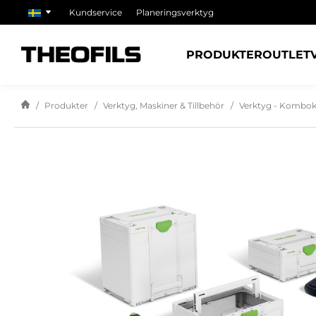
Kundservice
Planeringsverktyg
PRODUKTER
OUTLET
Produkter
Verktyg, Maskiner & Tillbehör
Verktyg - Kombok