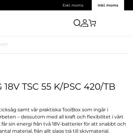
Exkl. moms
Inkl. moms
M137
18V TSC 55 K/PSC 420/TB
icksåg samt vår praktiska ToolBox som ingår i
rbeten – dessutom med all kraft och flexibilitet i vårt
år sin energi från två 18V-batterier för att snabbt och
l material, från allt slags trä till skivmaterial.