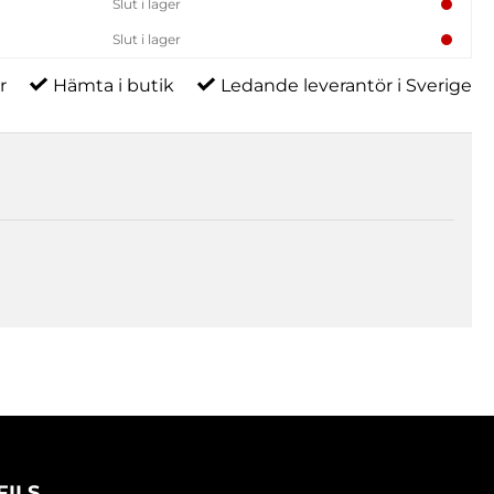
Slut i lager
Slut i lager
r
Hämta i butik
Ledande leverantör i Sverige
FILS