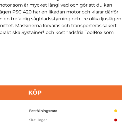
motor som är mycket långlivad och gör att du kan
sågen PSC 420 har en likadan motor och klarar därför
en trefaldig sågbladsstyrning och tre olika ljuslägen
gsnittet. Maskinerna förvaras och transporteras säkert
n praktiska Systainer³ och kostnadsfria ToolBox som
KÖP
Beställningsvara
Slut i lager