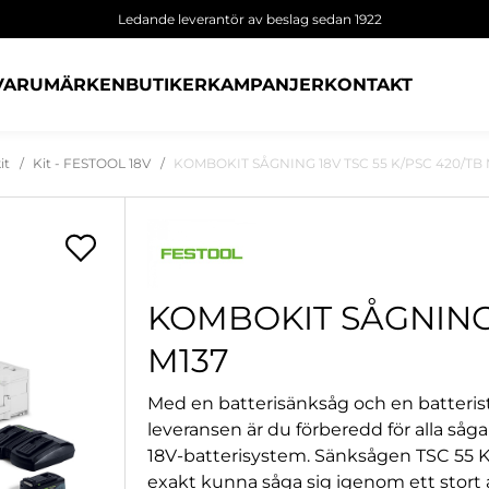
Ledande leverantör av beslag sedan 1922
VARUMÄRKEN
BUTIKER
KAMPANJER
KONTAKT
it
Kit - FESTOOL 18V
KOMBOKIT SÅGNING 18V TSC 55 K/PSC 420/TB 
KOMBOKIT SÅGNING 
M137
Med en batterisänksåg och en batterist
leveransen är du förberedd för alla såga
18V-batterisystem. Sänksågen TSC 55 K f
exakt kunna såga sig igenom ett stort anta