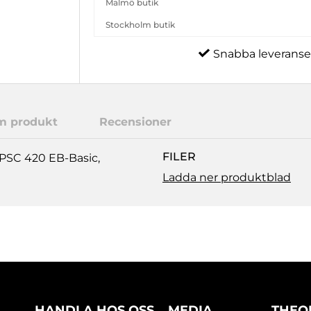
Malmö butik
Stockholm butik
Snabba leveranse
m produkt
Recensioner
FILER
 PSC 420 EB-Basic,
Ladda ner produktblad
HANDLA HOS OSS
MEDIA
THEO