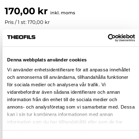
170,00 kr
inkl. moms
Pris / 1 st: 170,00 kr
st
KÖP
Denna webbplats använder cookies
Vi använder enhetsidentifierare för att anpassa innehållet
Jönköping huvudlager
Finns i lager online
och annonserna till användarna, tillhandahålla funktioner
för sociala medier och analysera vår trafik. Vi
Jönköping butik
Slut i lager
vidarebefordrar även sådana identifierare och annan
Malmö butik
Finns i lager
information från din enhet till de sociala medier och
Stockholm butik
Finns i lager
annons- och analysföretag som vi samarbetar med. Dessa
kan i sin tur kombinera informationen med annan
Snabba leveranser
information som du har tillhandahållit eller som de har
Hämta i butik
samlat in när du har använt deras tjänster.
Ledande leverantör i Sverige