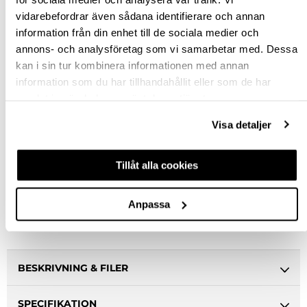
st
vidarebefordrar även sådana identifierare och annan
information från din enhet till de sociala medier och
KÖP
annons- och analysföretag som vi samarbetar med. Dessa
kan i sin tur kombinera informationen med annan
information som du har tillhandahållit eller som de har
Jönköping huvudlager
Finns i lager online
samlat in när du har använt deras tjänster.
Jönköping butik
Finns i lager
Visa detaljer
Malmö butik
Slut i lager
Stockholm butik
Finns i lager
Tillåt alla cookies
Snabba leveranser
Hämta i butik
Anpassa
Ledande leverantör i Sverige
BESKRIVNING & FILER
SPECIFIKATION