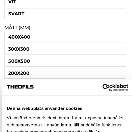
VIT
SVART
MÅTT (MM)
400X400
300X300
500X500
200X200
Rensa val
Denna webbplats använder cookies
460,00 kr
inkl. moms
Vi använder enhetsidentifierare för att anpassa innehållet
Pris / 1 st: 460,00 kr
och annonserna till användarna, tillhandahålla funktioner
för sociala medier och analysera vår trafik. Vi