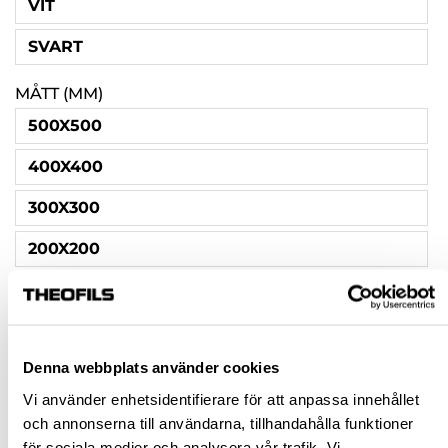
VIT
SVART
MÅTT (MM)
500X500
400X400
300X300
200X200
Rensa val
Denna webbplats använder cookies
348,75 kr
inkl. moms
Vi använder enhetsidentifierare för att anpassa innehållet
Pris / 1 st: 348,75 kr
och annonserna till användarna, tillhandahålla funktioner
för sociala medier och analysera vår trafik. Vi