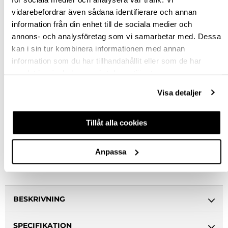
st
vidarebefordrar även sådana identifierare och annan
information från din enhet till de sociala medier och
KÖP
annons- och analysföretag som vi samarbetar med. Dessa
kan i sin tur kombinera informationen med annan
information som du har tillhandahållit eller som de har
Jönköping huvudlager
Finns i lager online
samlat in när du har använt deras tjänster.
Jönköping butik
Finns i lager
Visa detaljer
Malmö butik
Finns i lager
Stockholm butik
Finns i lager
Tillåt alla cookies
Snabba leveranser
Hämta i butik
Anpassa
Ledande leverantör i Sverige
BESKRIVNING
SPECIFIKATION