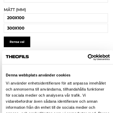
MÅTT (MM)
200X100
300X100
Rensa val
211,25 kr
inkl. moms
Pris / 1 st: 211,25 kr
Denna webbplats använder cookies
Vi använder enhetsidentifierare för att anpassa innehållet
st
och annonserna till användarna, tillhandahålla funktioner
för sociala medier och analysera vår trafik. Vi
KÖP
vidarebefordrar även sådana identifierare och annan
information från din enhet till de sociala medier och
Jönköping huvudlager
Finns i lager online