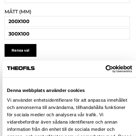
MÅTT (MM)
200X100
300X100
Rensa val
235,00 kr
inkl. moms
Pris / 1 st: 235,00 kr
Denna webbplats använder cookies
Vi använder enhetsidentifierare för att anpassa innehållet
st
och annonserna till användarna, tillhandahålla funktioner
för sociala medier och analysera vår trafik. Vi
KÖP
vidarebefordrar även sådana identifierare och annan
information från din enhet till de sociala medier och
Jönköping huvudlager
Finns i lager online