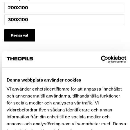
200X100
300X100
Rensa val
315,00 kr
inkl. moms
Pris / 1 st: 315,00 kr
Denna webbplats använder cookies
st
Vi använder enhetsidentifierare för att anpassa innehållet
och annonserna till användarna, tillhandahålla funktioner
KÖP
för sociala medier och analysera vår trafik. Vi
vidarebefordrar även sådana identifierare och annan
Jönköping huvudlager
Finns i lager online
information från din enhet till de sociala medier och
annons- och analysföretag som vi samarbetar med. Dessa
Jönköping butik
Slut i lager