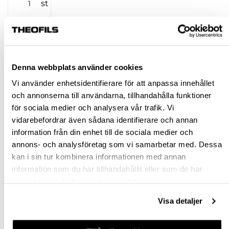
st
KÖP
Jönköping huvudlager
Finns i lager online
Denna webbplats använder cookies
Jönköping butik
Slut i lager
Vi använder enhetsidentifierare för att anpassa innehållet
Malmö butik
Finns i lager
och annonserna till användarna, tillhandahålla funktioner
för sociala medier och analysera vår trafik. Vi
Stockholm butik
Finns i lager
vidarebefordrar även sådana identifierare och annan
Snabba leveranser
information från din enhet till de sociala medier och
Hämta i butik
annons- och analysföretag som vi samarbetar med. Dessa
kan i sin tur kombinera informationen med annan
Ledande leverantör i Sverige
information som du har tillhandahållit eller som de har
samlat in när du har använt deras tjänster.
BESKRIVNING
Visa detaljer
SPECIFIKATION