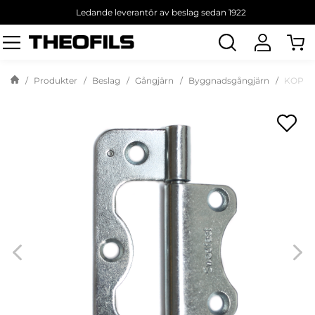
Ledande leverantör av beslag sedan 1922
Sök
produkt
Produkter
Beslag
Gångjärn
Byggnadsgångjärn
KOPPE