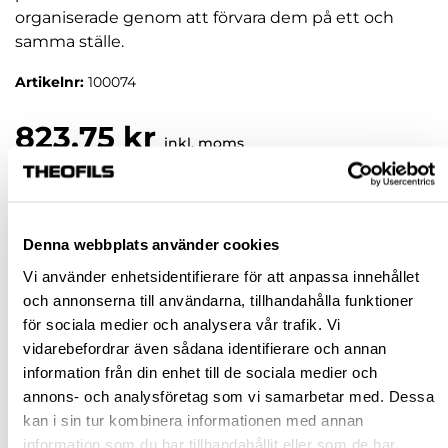
organiserade genom att förvara dem på ett och
samma ställe.
Artikelnr:
100074
823,75 kr
inkl. moms
Pris / 1 st: 823,75 kr
st
Denna webbplats använder cookies
Vi använder enhetsidentifierare för att anpassa innehållet
KÖP
och annonserna till användarna, tillhandahålla funktioner
för sociala medier och analysera vår trafik. Vi
Jönköping huvudlager
Beställningsvara
vidarebefordrar även sådana identifierare och annan
information från din enhet till de sociala medier och
Jönköping butik
Slut i lager
annons- och analysföretag som vi samarbetar med. Dessa
Malmö butik
Slut i lager
kan i sin tur kombinera informationen med annan
Stockholm butik
Slut i lager
information som du har tillhandahållit eller som de har