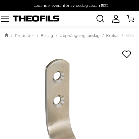
Ledande leverantör av beslag sedan 1922
Sök
produkt
Produkter
Beslag
Upphängningsbeslag
Krokar
KROK 5