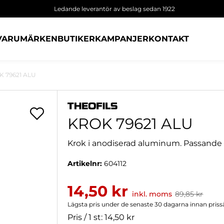
Ledande leverantör av beslag sedan 1922
VARUMÄRKEN
BUTIKER
KAMPANJER
KONTAKT
 79621 ALU
KROK 79621 ALU
Krok i anodiserad aluminum. Passande 
Artikelnr:
604112
14,50 kr
inkl. moms
89,85 kr
Lägsta pris under de senaste 30 dagarna innan priss
Pris / 1 st: 14,50 kr