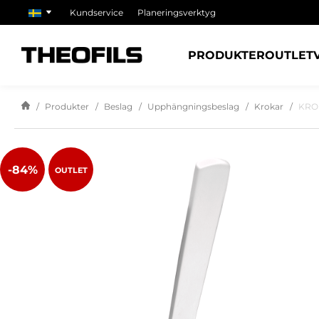
Kundservice
Planeringsverktyg
PRODUKTER
OUTLET
Produkter
Beslag
Upphängningsbeslag
Krokar
KROK
-84%
OUTLET