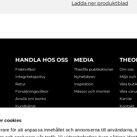
Ladda ner produktblad
HANDLA HOS OSS
MEDIA
THEO
Fraktvillkor
Theofils publikationer
Om oss
Integritetspolicy
Nyhetsbrev
Miljö och
Retur
Inspiration
Våra buti
Försäljningsvillkor
Mässor och monter
Våra var
Ansök om konto
Karriär
Kundtjänst
Kontakt
Cookie-policy
r cookies
rare för att anpassa innehållet och annonserna till användarna, t
-7378