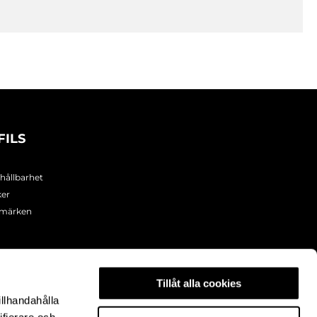
FILS
 hållbarhet
ker
umärken
Tillåt alla cookies
illhandahålla