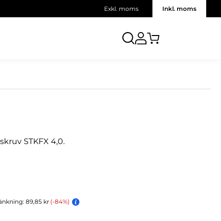
Exkl. moms
Inkl. moms
skruv STKFX 4,0.
änkning: 89,85 kr
(-84%)