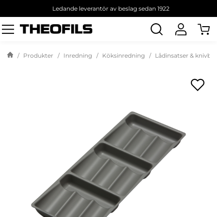
Ledande leverantör av beslag sedan 1922
Sök
produkt
Produkter
Inredning
Köksinredning
Lådinsatser & knivbl