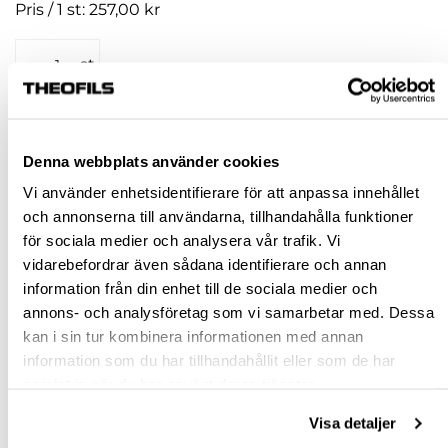
Pris / 1 st: 257,00 kr
st
KÖP
Denna webbplats använder cookies
Jönköping huvudlager
Finns i lager online
Vi använder enhetsidentifierare för att anpassa innehållet
Jönköping butik
Slut i lager
och annonserna till användarna, tillhandahålla funktioner
för sociala medier och analysera vår trafik. Vi
Malmö butik
Slut i lager
vidarebefordrar även sådana identifierare och annan
Stockholm butik
Slut i lager
information från din enhet till de sociala medier och
annons- och analysföretag som vi samarbetar med. Dessa
Snabba leveranser
kan i sin tur kombinera informationen med annan
Hämta i butik
information som du har tillhandahållit eller som de har
Ledande leverantör i Sverige
samlat in när du har använt deras tjänster.
Visa detaljer
BESKRIVNING