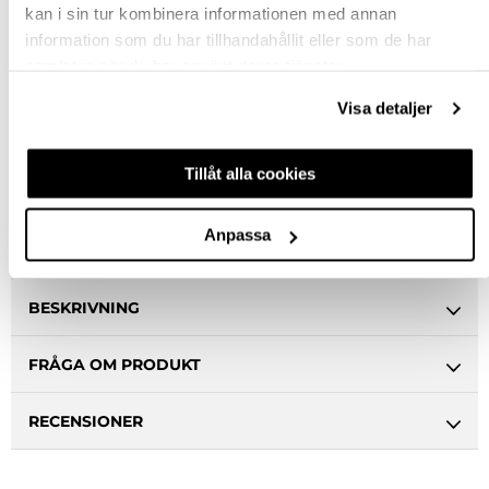
kan i sin tur kombinera informationen med annan
information som du har tillhandahållit eller som de har
st
samlat in när du har använt deras tjänster.
Visa detaljer
VÄLJ VARIANT
Tillåt alla cookies
Snabba leveranser
Hämta i butik
Ledande leverantör i Sverige
Anpassa
BESKRIVNING
FRÅGA OM PRODUKT
RECENSIONER