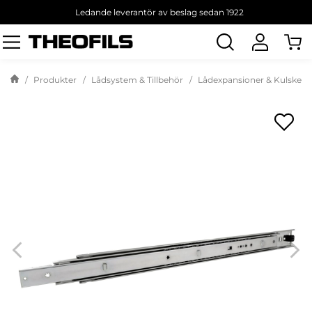
Ledande leverantör av beslag sedan 1922
Sök
produkt
Produkter
Lådsystem & Tillbehör
Lådexpansioner & Kulskeno