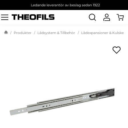
Ledande leverantör av beslag sedan 1922
Sök
produkt
Produkter
Lådsystem & Tillbehör
Lådexpansioner & Kulskeno