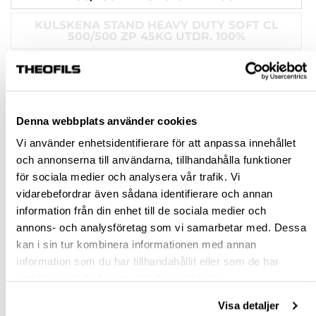
KULSKENA STAND HEAVY DUTY SOFT CL
500/500 ZP 45KG UTDR. 100%
KULSKENA STAND HEAVY DUTY SOFT CL
400/400 ZP 45KG UTDR. 100%
KULSKENA STAND HEAVY DUTY SOFT CL
600/600 ZP 45KG UTDR. 100%
Denna webbplats använder cookies
Vi använder enhetsidentifierare för att anpassa innehållet
Rensa val
och annonserna till användarna, tillhandahålla funktioner
för sociala medier och analysera vår trafik. Vi
vidarebefordrar även sådana identifierare och annan
st
information från din enhet till de sociala medier och
annons- och analysföretag som vi samarbetar med. Dessa
VÄLJ VARIANT
kan i sin tur kombinera informationen med annan
information som du har tillhandahållit eller som de har
Snabba leveranser
samlat in när du har använt deras tjänster.
Hämta i butik
Visa detaljer
Ledande leverantör i Sverige