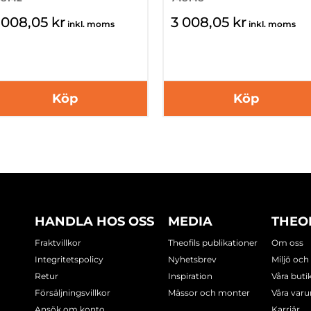
 008,05 kr
3 008,05 kr
inkl. moms
inkl. moms
Köp
Köp
HANDLA HOS OSS
MEDIA
THEO
Fraktvillkor
Theofils publikationer
Om oss
Integritetspolicy
Nyhetsbrev
Miljö och
Retur
Inspiration
Våra buti
Försäljningsvillkor
Mässor och monter
Våra var
Ansök om konto
Karriär