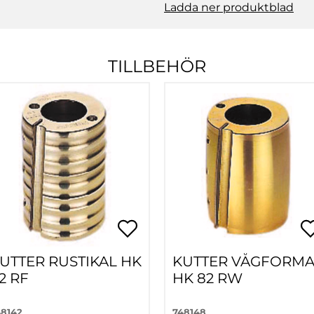
Ladda ner produktblad
TILLBEHÖR
UTTER RUSTIKAL HK
KUTTER VÅGFORM
2 RF
HK 82 RW
48142
748148