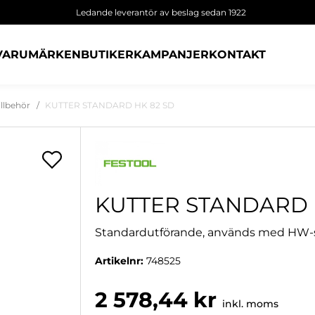
Ledande leverantör av beslag sedan 1922
VARUMÄRKEN
BUTIKER
KAMPANJER
KONTAKT
illbehör
KUTTER STANDARD HK 82 SD
KUTTER STANDARD 
Standardutförande, används med HW-sp
Artikelnr:
748525
2 578,44 kr
inkl. moms