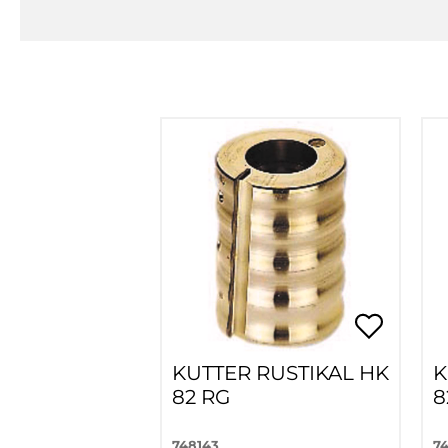
KUTTER RUSTIKAL HK
K
82 RG
8
748143
7