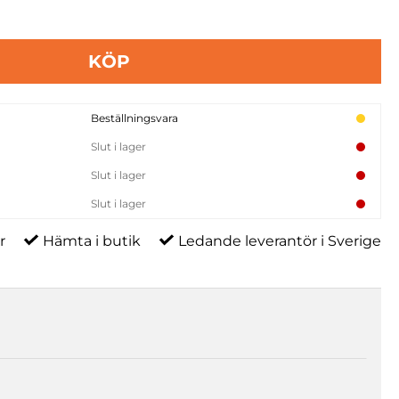
KÖP
Beställningsvara
Slut i lager
Slut i lager
Slut i lager
r
Hämta i butik
Ledande leverantör i Sverige