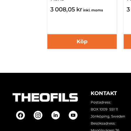
3 008,05 kr
3
inkl. moms
Köp
KONTAKT
Postadress:
BOX 1009 551 11
Jönköping, Sweden
Besöksadress:
Mogölsvägen 26