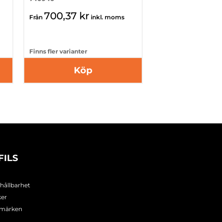
700,37 kr
Från
inkl. moms
Finns fler varianter
Köp
FILS
 hållbarhet
ker
umärken