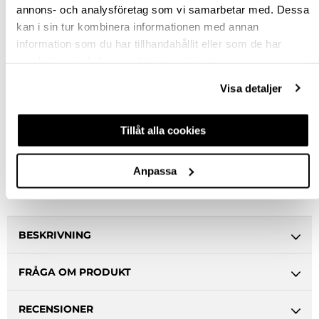
annons- och analysföretag som vi samarbetar med. Dessa
kan i sin tur kombinera informationen med annan
Rensa val
information som du har tillhandahållit eller som de har
samlat in när du har använt deras tjänster.
st
Visa detaljer
VÄLJ VARIANT
Tillåt alla cookies
Snabba leveranser
Hämta i butik
Anpassa
Ledande leverantör i Sverige
BESKRIVNING
FRÅGA OM PRODUKT
RECENSIONER