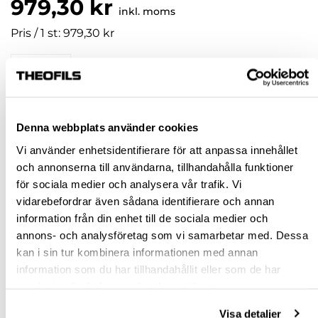
979,30 kr
inkl. moms
Pris / 1 st: 979,30 kr
st
KÖP
Denna webbplats använder cookies
Vi använder enhetsidentifierare för att anpassa innehållet
Jönköping huvudlager
Beställningsvara
och annonserna till användarna, tillhandahålla funktioner
Jönköping butik
Slut i lager
för sociala medier och analysera vår trafik. Vi
Malmö butik
Slut i lager
vidarebefordrar även sådana identifierare och annan
information från din enhet till de sociala medier och
Stockholm butik
Slut i lager
annons- och analysföretag som vi samarbetar med. Dessa
Snabba leveranser
kan i sin tur kombinera informationen med annan
Hämta i butik
information som du har tillhandahållit eller som de har
Ledande leverantör i Sverige
samlat in när du har använt deras tjänster.
Visa detaljer