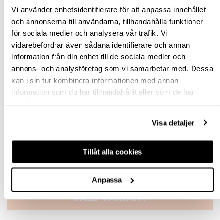
Vi använder enhetsidentifierare för att anpassa innehållet
KROM/LÄDER BRUNT
och annonserna till användarna, tillhandahålla funktioner
för sociala medier och analysera vår trafik. Vi
KOPPAR/LÄDER SVART
vidarebefordrar även sådana identifierare och annan
KOPPAR/LÄDER NATUR
information från din enhet till de sociala medier och
annons- och analysföretag som vi samarbetar med. Dessa
KOPPAR/LÄDER BRUNT
kan i sin tur kombinera informationen med annan
information som du har tillhandahållit eller som de har
SKRUV INGÅR
samlat in när du har använt deras tjänster.
1ST M4X22 & 1ST M4X25
Visa detaljer
Rensa val
Tillåt alla cookies
st
Anpassa
VÄLJ VARIANT