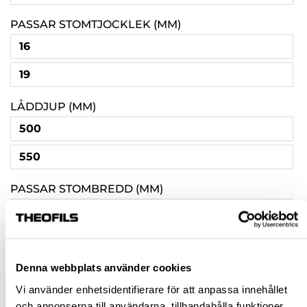
PASSAR STOMTJOCKLEK (MM)
16
19
LÅDDJUP (MM)
500
550
PASSAR STOMBREDD (MM)
600
1000
800
Denna webbplats använder cookies
Vi använder enhetsidentifierare för att anpassa innehållet
400
och annonserna till användarna, tillhandahålla funktioner