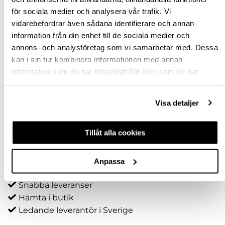
för sociala medier och analysera vår trafik. Vi
300
vidarebefordrar även sådana identifierare och annan
500
information från din enhet till de sociala medier och
annons- och analysföretag som vi samarbetar med. Dessa
700
kan i sin tur kombinera informationen med annan
information som du har tillhandahållit eller som de har
900
samlat in när du har använt deras tjänster.
Rensa val
Visa detaljer
st
Tillåt alla cookies
VÄLJ VARIANT
Anpassa
Snabba leveranser
Hämta i butik
Ledande leverantör i Sverige