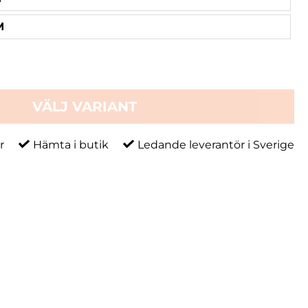
M
VÄLJ VARIANT
r
Hämta i butik
Ledande leverantör i Sverige