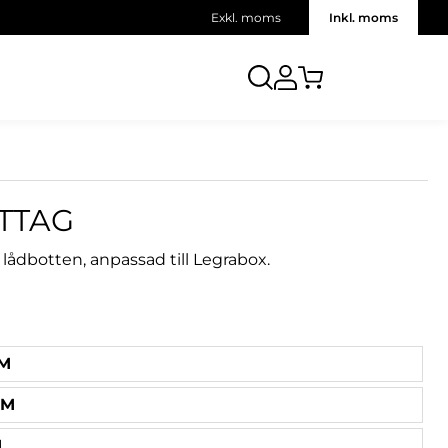
Exkl. moms
Inkl. moms
TTAG
 lådbotten, anpassad till Legrabox.
MM
MM
M