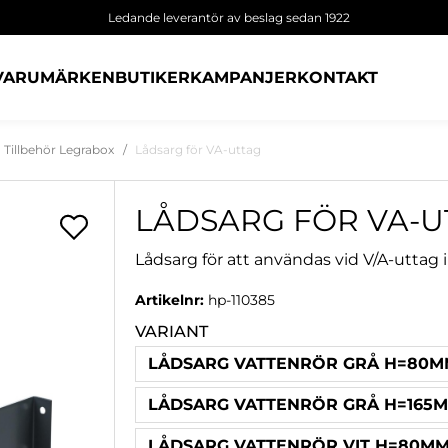
Ledande leverantör av beslag sedan 1922
VARUMÄRKEN
BUTIKER
KAMPANJER
KONTAKT
Tillbehör Legrabox
Lådsarg för VA-uttag
LÅDSARG FÖR VA-U
Lådsarg för att användas vid V/A-uttag i
Artikelnr:
hp-110385
VARIANT
LÅDSARG VATTENRÖR GRÅ H=80
LÅDSARG VATTENRÖR GRÅ H=165
LÅDSARG VATTENRÖR VIT H=80M