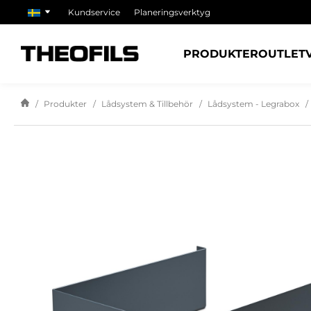
Kundservice
Planeringsverktyg
PRODUKTER
OUTLET
Produkter
Lådsystem & Tillbehör
Lådsystem - Legrabox