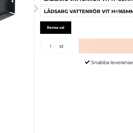
LÅDSARG VATTENRÖR VIT H=165M
Rensa val
st
Snabba leveranse