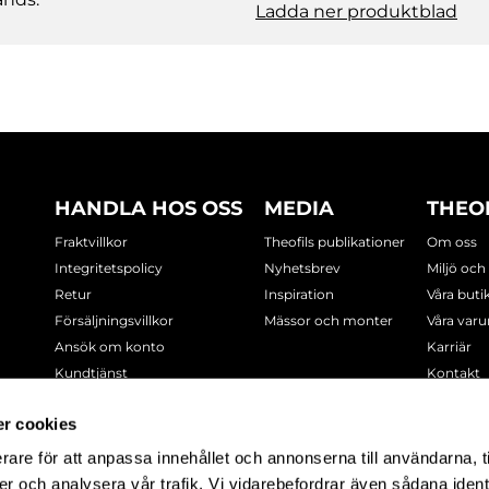
Ladda ner produktblad
HANDLA HOS OSS
MEDIA
THEO
Fraktvillkor
Theofils publikationer
Om oss
Integritetspolicy
Nyhetsbrev
Miljö och
Retur
Inspiration
Våra buti
Försäljningsvillkor
Mässor och monter
Våra var
Ansök om konto
Karriär
Kundtjänst
Kontakt
Cookie-policy
r cookies
rare för att anpassa innehållet och annonserna till användarna, t
-7378
er och analysera vår trafik. Vi vidarebefordrar även sådana ident