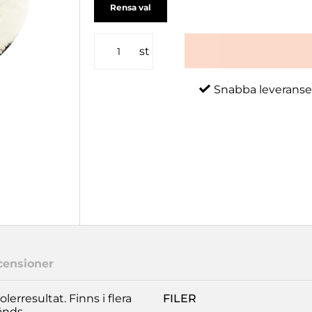
Rensa val
st
Snabba leveranse
censioner
erresultat. Finns i flera
FILER
änds.