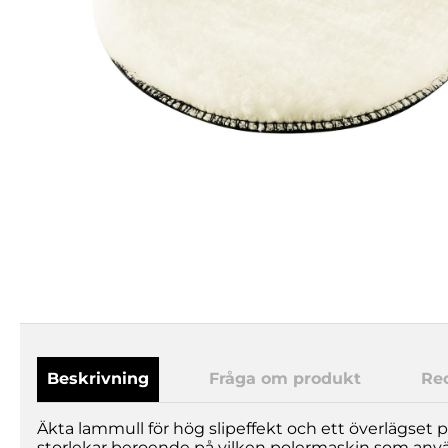
Beskrivning
Fråga om produkt
Re
Äkta lammull för hög slipeffekt och ett överlägset pol
storlekar beroende på vilken polermaskin som anv