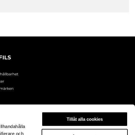
FILS
 hållbarhet
ker
umärken
Tillåt alla cookies
illhandahålla
ifierare och