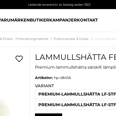
Ledande leverantör av beslag sedan 1922
VARUMÄRKEN
BUTIKER
KAMPANJER
KONTAKT
 & Polera - Förbrukningmaterial
Polersvampar & Dukar
Lammullshät
LAMMULLSHÄTTA FE
Premium-lammullshätta särskilt lämplig
Artikelnr:
hp-48456
VARIANT
PREMIUM-LAMMULLSHÄTTA LF-STF 
PREMIUM-LAMMULLSHÄTTA LF-STF 