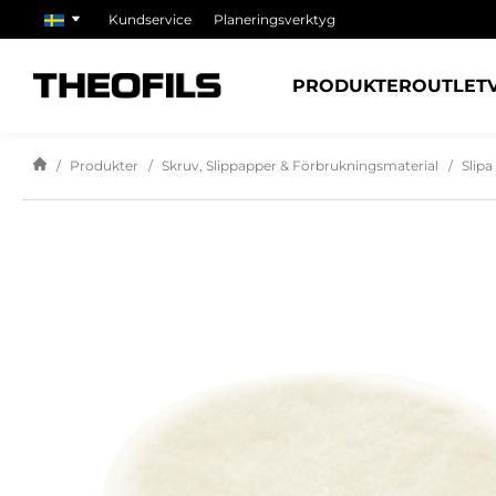
Kundservice
Planeringsverktyg
PRODUKTER
OUTLET
Produkter
Skruv, Slippapper & Förbrukningsmaterial
Slipa