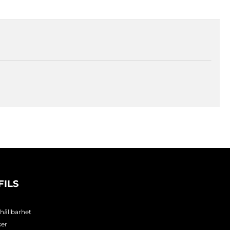
FILS
 hållbarhet
ker