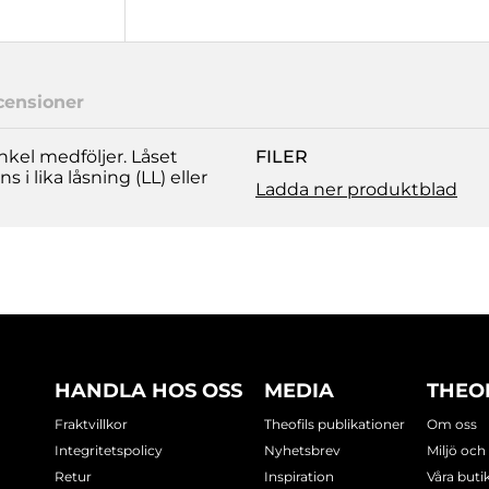
censioner
inkel medföljer. Låset
FILER
 i lika låsning (LL) eller
Ladda ner produktblad
HANDLA HOS OSS
MEDIA
THEO
Fraktvillkor
Theofils publikationer
Om oss
Integritetspolicy
Nyhetsbrev
Miljö och
Retur
Inspiration
Våra buti