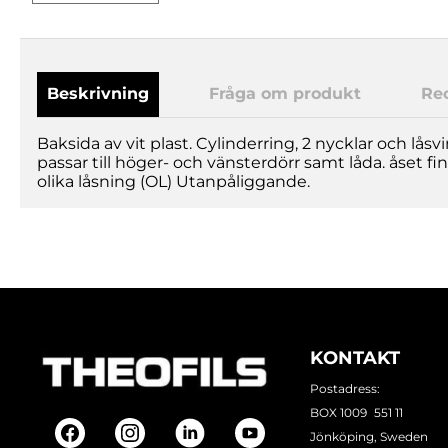
Beskrivning
Fråga om produkt
Re
Baksida av vit plast. Cylinderring, 2 nycklar och låsv
passar till höger- och vänsterdörr samt låda. åset finns
olika låsning (OL) Utanpåliggande.
KONTAKT
Postadress:
BOX 1009 551 11
Jönköping, Sweden