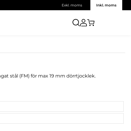
Exkl. moms
Inkl. moms
singat stål (FM) för max 19 mm dörrtjocklek.