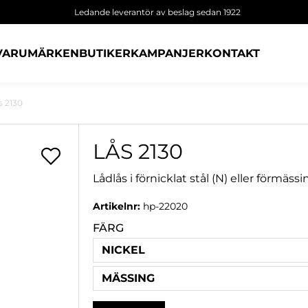
Ledande leverantör av beslag sedan 1922
VARUMÄRKEN
BUTIKER
KAMPANJER
KONTAKT
s 2130
LÅS 2130
Lådlås i förnicklat stål (N) eller förmäs
Artikelnr:
hp-22020
FÄRG
NICKEL
MÄSSING