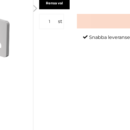
Rensa val
st
Snabba leveranse