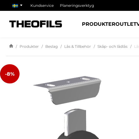
Kundservice
Planeringsverktyg
PRODUKTER
OUTLET
Produkter
Beslag
Lås & Tillbehör
Skåp- och lådlås
Lå
-8%