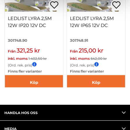
LEDLIST LYRA 2,5M
LEDLIST LYRA 2,5M
12W IP20 12V DC
12W IP65 12V DC
301748.90
301748.91
321,25 kr
215,00 kr
Från
Från
inkl. moms
1 402,50 kr
inkl. moms
642,00 kr
(Ord. rek. pris)
(Ord. rek. pris)
Finns fler varianter
Finns fler varianter
Köp
Köp
HANDLA HOS OSS
MEDIA