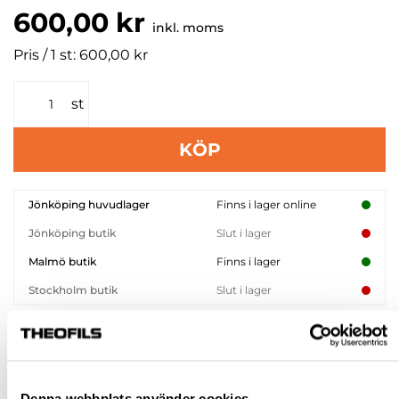
600,00 kr
inkl. moms
Pris / 1 st: 600,00 kr
st
KÖP
Jönköping huvudlager
Finns i lager online
Jönköping butik
Slut i lager
Malmö butik
Finns i lager
Stockholm butik
Slut i lager
Snabba leveranser
Hämta i butik
Ledande leverantör i Sverige
Denna webbplats använder cookies