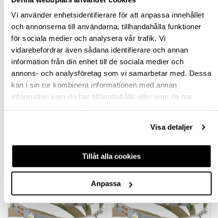
Vi använder enhetsidentifierare för att anpassa innehållet
BESKRIVNING
och annonserna till användarna, tillhandahålla funktioner
för sociala medier och analysera vår trafik. Vi
SPECIFIKATION
vidarebefordrar även sådana identifierare och annan
information från din enhet till de sociala medier och
FRÅGA OM PRODUKT
annons- och analysföretag som vi samarbetar med. Dessa
kan i sin tur kombinera informationen med annan
RECENSIONER
information som du har tillhandahållit eller som de har
samlat in när du har använt deras tjänster.
Visa detaljer
TILLBEHÖR
Tillåt alla cookies
-77%
-67%
OUTLET
OUTLET
Anpassa