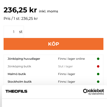
236,25 kr
inkl. moms
Pris / 1 st: 236,25 kr
st
KÖP
Jönköping huvudlager
Finns i lager online
Jönköping butik
Slut i lager
Malmö butik
Finns i lager
Stockholm butik
Finns i lager
Snabba leveranser
Hämta i butik
Ledande leverantör i Sverige