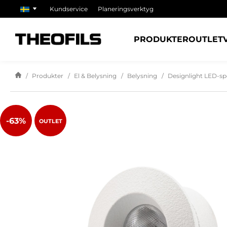
Kundservice
Planeringsverktyg
PRODUKTER
OUTLET
Produkter
El & Belysning
Belysning
Designlight LED-sp
-63%
OUTLET