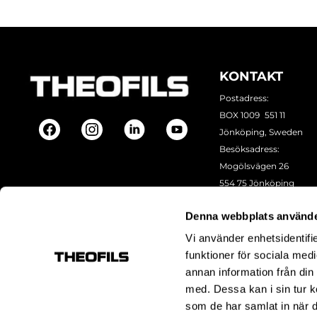
KONTAKT
Postadress:
BOX 1009 551 11
Jönköping, Sweden
Besöksadress:
Mogölsvägen 26
554 75 Jönköping
Tel:
+46 (0)10-178 13 00
Denna webbplats använde
Epost:
info@theofils.se
Org. nr 556154-8925
Vi använder enhetsidentifie
Bankgironummer 835
funktioner för sociala medi
annan information från din
med. Dessa kan i sin tur k
som de har samlat in när d