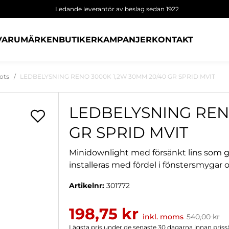
Ledande leverantör av beslag sedan 1922
VARUMÄRKEN
BUTIKER
KAMPANJER
KONTAKT
ots
LEDBELYSNING RENO 3000K 1,2W 30MM 20/40 GR SPRID MVIT
LEDBELYSNING RENO
GR SPRID MVIT
Minidownlight med försänkt lins som g
installeras med fördel i fönstersmygar och
Artikelnr:
301772
198,75 kr
inkl. moms
540,00 kr
Lägsta pris under de senaste 30 dagarna innan priss