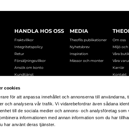
HANDLA HOS OSS
MEDIA
THEO
Fraktvillkor
Theofils publikationer
Om oss
Integritetspolicy
Nyhetsbrev
Miljö och
Retur
Inspiration
Våra buti
Försäljningsvillkor
Mässor och monter
Våra var
Ansök om konto
Karriär
Kundtjänst
Kontakt
Cookie-policy
r cookies
rare för att anpassa innehållet och annonserna till användarna, t
-7378
er och analysera vår trafik. Vi vidarebefordrar även sådana ident
 enhet till de sociala medier och annons- och analysföretag som
ombinera informationen med annan information som du har tillhand
u har använt deras tjänster.