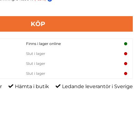
KÖP
Finns i lager online
Slut i lager
Slut i lager
Slut i lager
r
Hämta i butik
Ledande leverantör i Sverige