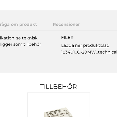
råga om produkt
Recensioner
FILER
ikation, se teknisk
ligger som tillbehör
Ladda ner produktblad
183401_Q-20MW_technical
TILLBEHÖR