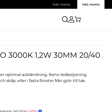
Exkl. moms
Inkl. moms
 3000K 1,2W 30MM 20/40
er optimal avbländning. Reno ledbelysning
 skåp, eller i fasta fönster från golv till tak.
änkning: 540,00 kr
(-63%)