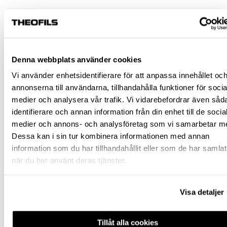
Jönköping huvudlager
Finns i lager online
Jönköping butik
Slut i lager
Malmö butik
Slut i lager
Denna webbplats använder cookies
Stockholm butik
Slut i lager
Vi använder enhetsidentifierare för att anpassa innehållet oc
Snabba leveranser
annonserna till användarna, tillhandahålla funktioner för socia
Hämta i butik
medier och analysera vår trafik. Vi vidarebefordrar även såd
Ledande leverantör i Sverige
identifierare och annan information från din enhet till de socia
medier och annons- och analysföretag som vi samarbetar m
Dessa kan i sin tur kombinera informationen med annan
BESKRIVNING
information som du har tillhandahållit eller som de har samlat
när du har använt deras tjänster.
SPECIFIKATION
Visa detaljer
FRÅGA OM PRODUKT
Tillåt alla cookies
RECENSIONER