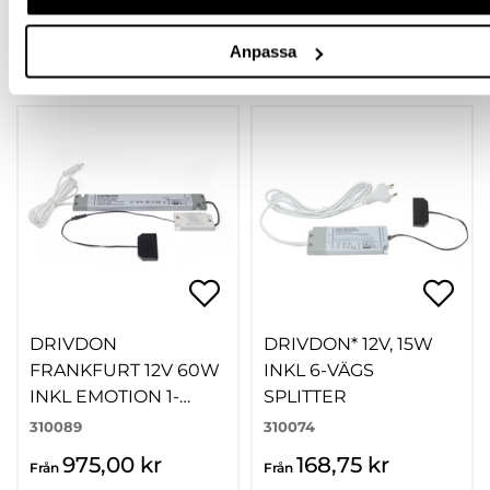
Anpassa
TILLBEHÖR
DRIVDON
DRIVDON* 12V, 15W
FRANKFURT 12V 60W
INKL 6-VÄGS
INKL EMOTION 1-
SPLITTER
KANAL
310089
310074
975,00 kr
168,75 kr
Från
Från