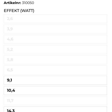
Artikelnr:
310050
EFFEKT (WATT)
2,6
3,9
4,6
5,2
5,8
6,5
9,1
10,4
11,7
14,3