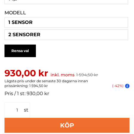
MODELL
1 SENSOR
2 SENSORER
Rensa val
930,00 kr
inkl. moms
1 594,50 kr
Lägsta pris under de senaste 30 dagarna innan
prissänkning: 1 594,50 kr
(-42%)
Pris / 1 st: 930,00 kr
st
KÖP