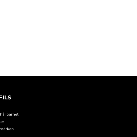
FILS
 hållbarhet
ker
umärken