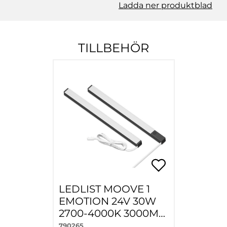
Ladda ner produktblad
TILLBEHÖR
LEDLIST MOOVE 1
EMOTION 24V 30W
2700-4000K 3000MM
BLACK
790265