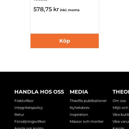
578,75 kr
inkl. moms
Köp
HANDLA HOS OSS
MEDIA
THEO
Fraktvillkor
Theofils publikationer
Om oss
Integritetspolicy
Nyhetsbrev
Miljö och
Retur
Inspiration
Våra buti
Försäljningsvillkor
Mässor och monter
Våra var
Ansök om konto
Karriär