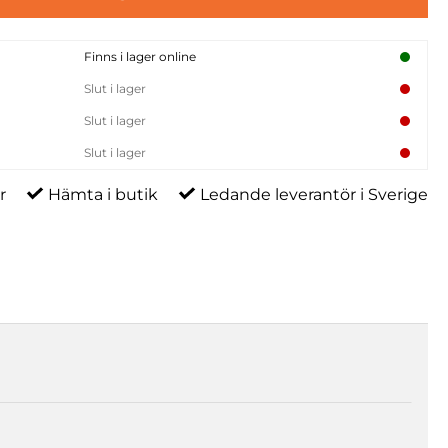
Finns i lager online
Slut i lager
Slut i lager
Slut i lager
r
Hämta i butik
Ledande leverantör i Sverige