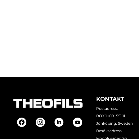
KONTAKT
Postadress:
BOX 1009 551 11
Jönköping, Sweden
Besöksadress:
Mogölsvägen 26