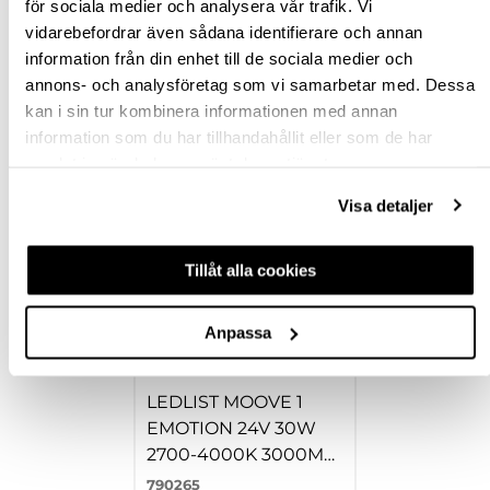
för sociala medier och analysera vår trafik. Vi
vidarebefordrar även sådana identifierare och annan
RECENSIONER
information från din enhet till de sociala medier och
annons- och analysföretag som vi samarbetar med. Dessa
kan i sin tur kombinera informationen med annan
information som du har tillhandahållit eller som de har
TILLBEHÖR
samlat in när du har använt deras tjänster.
Visa detaljer
Tillåt alla cookies
Anpassa
LEDLIST MOOVE 1
EMOTION 24V 30W
2700-4000K 3000MM
BLACK
790265