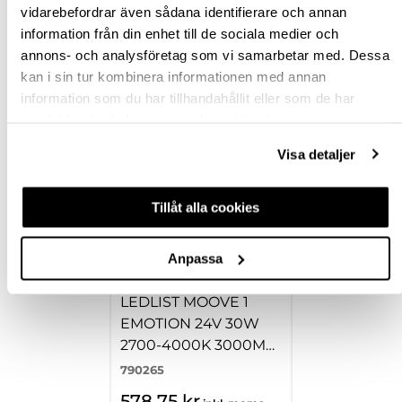
vidarebefordrar även sådana identifierare och annan
RECENSIONER
information från din enhet till de sociala medier och
annons- och analysföretag som vi samarbetar med. Dessa
kan i sin tur kombinera informationen med annan
TILLBEHÖR
information som du har tillhandahållit eller som de har
samlat in när du har använt deras tjänster.
Visa detaljer
Tillåt alla cookies
Anpassa
LEDLIST MOOVE 1
EMOTION 24V 30W
2700-4000K 3000MM
BLACK
790265
578,75 kr