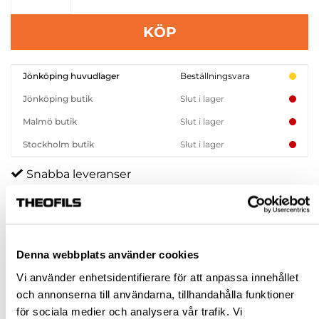
KÖP
Jönköping huvudlager
Beställningsvara
Jönköping butik
Slut i lager
Malmö butik
Slut i lager
Stockholm butik
Slut i lager
Snabba leveranser
Hämta i butik
Ledande leverantör i Sverige
Denna webbplats använder cookies
BESKRIVNING
Vi använder enhetsidentifierare för att anpassa innehållet
och annonserna till användarna, tillhandahålla funktioner
FRÅGA OM PRODUKT
för sociala medier och analysera vår trafik. Vi